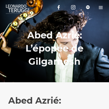
Abed Azrié:
L’épopée de
Gilgamesh
Abed Azrié: