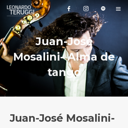
Juan-José
Mosalini- Alma de
tango
Juan-José Mosalini-