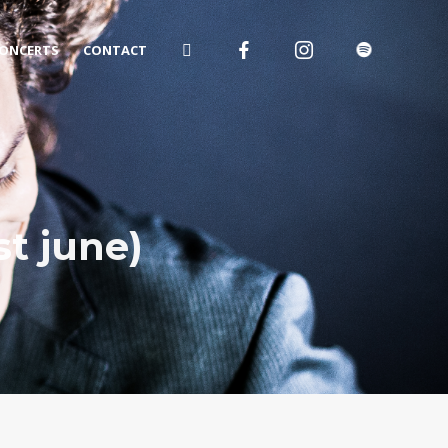
ONCERTS
CONTACT
st june)