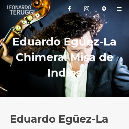
Eduardo Egüez-La
Chimera: Misa de
Indios
Eduardo Egüez-La