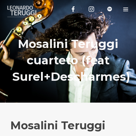
Mosalini Teruggi
cuarteto (feat
Surel+Descharmes)
Mosalini Teruggi