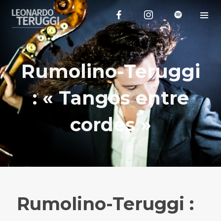
Rumolino-Teruggi
: « Tangos entre
cordes »
Rumolino-Teruggi :