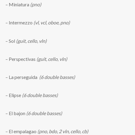
– Miniatura
(pno)
– Intermezzo
(vl, vcl, oboe, pno)
– Sol
(guit, cello, vln)
– Perspectivas
(guit, cello, vln)
– La perseguida
(6 double basses)
– Elipse
(6 double basses)
– El bajon
(6 double basses)
– El empalagao
(pno, bdo, 2 vln, cello, cb)