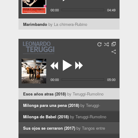
00:00
04:49
Marimbando
by La chimera-Rubino
00:00
05:00
Esos años atras (2018)
by Teruggi-Rumolino
(Tangos entre cordes)
Milonga para una pena (2018)
by Teruggi-
Rumolino (Tangos entre cordes)
Milonga de Babel (2018)
by Teruggi-Rumolino
(Tangos entre cordes)
Sus ojos se cerraron (2017)
by Tangos entre