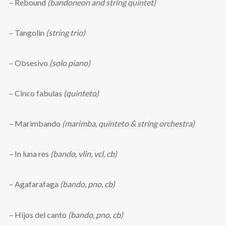
– Rebound
(bandoneon and string quintet)
– Tangolin
(string trio)
– Obsesivo
(solo piano)
– Cinco fabulas
(quinteto)
– Marimbando
(marimba, quinteto & string orchestra)
– In luna res
(bando, vlin, vcl, cb)
– Agafarafaga
(bando, pno, cb)
– Hijos del canto
(bando, pno, cb)