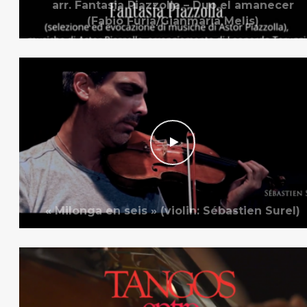
arr. Fantasia Piazzolla – Duo el amanecer
(Fabio Furia/Gianmaria Melis)
« Milonga en seis » (violin: Sébastien Surel)