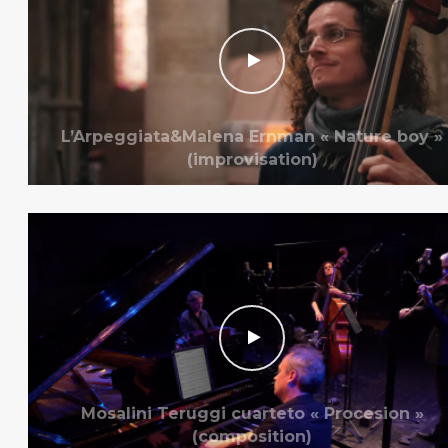
L’Arpeggiata&Malena Ernman « Nature boy »
(improvisation)
Mosalini Teruggi cuarteto « Procesion »
(composition)