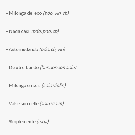
– Milonga del eco
(bdo, vln, cb)
– Nada casi
(bdo, pno, cb)
– Astornudando
(bdo, cb, vln)
– De otro bando
(bandoneon solo)
– Milonga en seis
(solo violin)
– Valse surréelle
(solo violin)
– Simplemente
(mba)