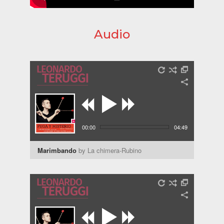
Audio
00:00
04:49
Marimbando
by La chimera-Rubino