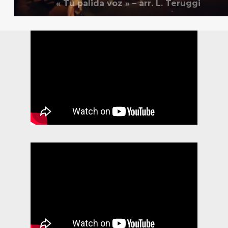
« Tu palida voz » – arr. L. Teruggi