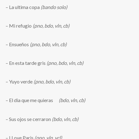
– La ultima copa
(bando solo)
– Mi refugio
(pno, bdo, vln, cb)
– Ensueños
(pno, bdo, vln, cb)
– En esta tarde gris
(pno, bdo, vln, cb)
– Yuyo verde
(pno, bdo, vln, cb)
– El dia que me quieras
(bdo, vln, cb)
– Sus ojos se cerraron
(bdo, vln, cb)
– I Love Paris
(pno, vln, vcl)