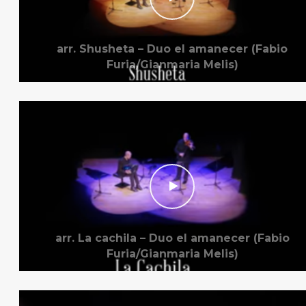
arr. Shusheta – Duo el amanecer (Fabio
Furia/Gianmaria Melis)
arr. La cachila – Duo el amanecer (Fabio
Furia/Gianmaria Melis)