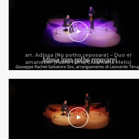
arr. Adiosa (No potho reposare) – Duo el
amanecer (Fabio Furia/Gianmaria Melis)