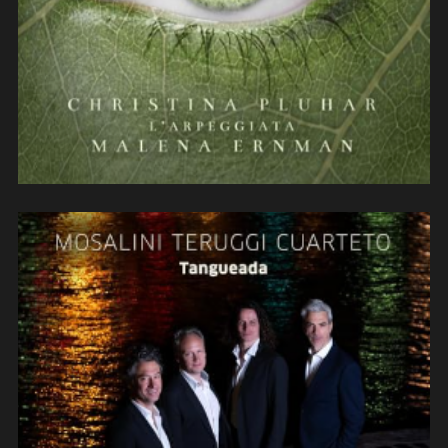
(contrebasse/improvisations)
Mosalini Teruggi cuarteto
« TANGUEADA » (2024)
(compositions/contrebasse/improvi