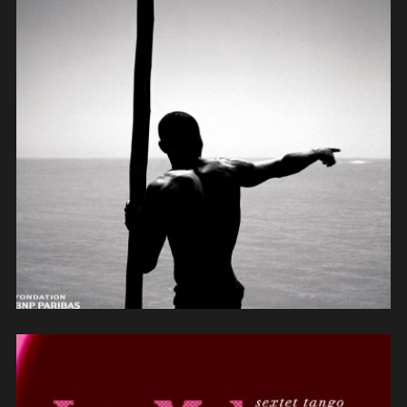
La Chimera – Odisea negra (2011)
(contrebasse/violone/arrangements)