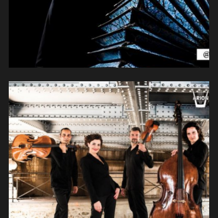
Rumolino-Teruggi-Garac-Allemand:
« Tangos entre cordes » (2022)
(compositions/arrangements/contreb
asse)