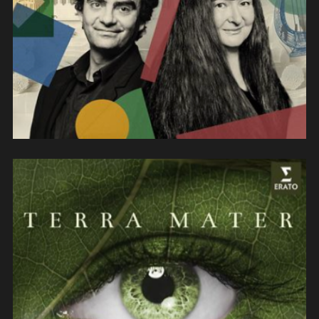
« Orfeo son io » (2025)
(contrebasse)
L’Arpeggiata & Malena Ernman
« Terra Mater » (2025)