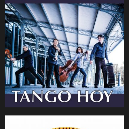
Mosalini Teruggi cuarteto – Tango
hoy (2014)
(composition/arrangements/contreba
sse)