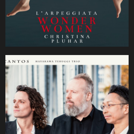
Hayakawa Teruggi trio « Cantos »
(2024)
(compositions/contrebasse/improvi
sations)