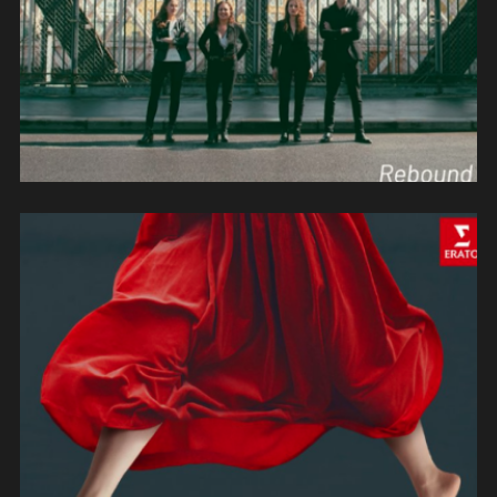
L’Arpeggiata « Wonder women »
(2024)
(contrebasse/improvisations)