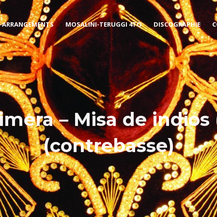
-ARRANGEMENTS
MOSALINI-TERUGGI 4TO
DISCOGRAPHIE
C
imera – Misa de indios 
(contrebasse)