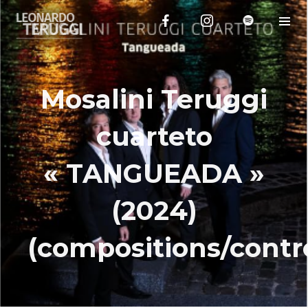
Mosalini Teruggi
cuarteto
« TANGUEADA »
(2024)
(compositions/contr