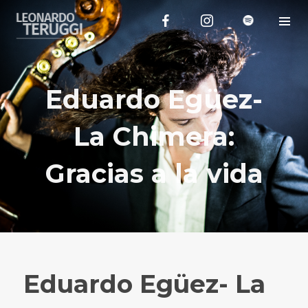
Eduardo Egüez-
La Chimera:
Gracias a la vida
Eduardo Egüez- La