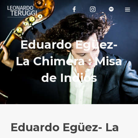
Eduardo Egüez-
La Chimera : Misa
de Indios
Eduardo Egüez- La